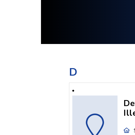
D
De
Ill