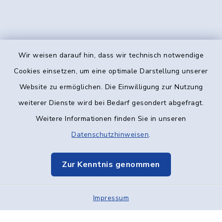
Wir weisen darauf hin, dass wir technisch notwendige
Kontakt
Cookies einsetzen, um eine optimale Darstellung unserer
Website zu ermöglichen. Die Einwilligung zur Nutzung
Barrierefreiheit
weiterer Dienste wird bei Bedarf gesondert abgefragt.
Weitere Informationen finden Sie in unseren
Datenschutz
Datenschutzhinweisen
.
Impressum
Zur Kenntnis genommen
Elektronische Kommunikation
Impressum
Sitemap