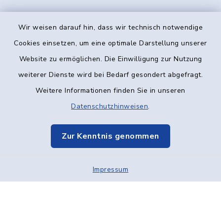
Wir weisen darauf hin, dass wir technisch notwendige
Kontakt
Cookies einsetzen, um eine optimale Darstellung unserer
Website zu ermöglichen. Die Einwilligung zur Nutzung
Barrierefreiheit
weiterer Dienste wird bei Bedarf gesondert abgefragt.
Weitere Informationen finden Sie in unseren
Datenschutz
Datenschutzhinweisen
.
Impressum
Zur Kenntnis genommen
Elektronische Kommunikation
Impressum
Sitemap
Cookie-Einstellungen