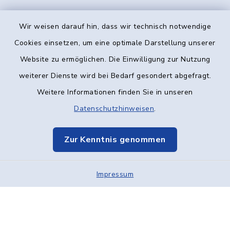
Wir weisen darauf hin, dass wir technisch notwendige
Kontakt
Cookies einsetzen, um eine optimale Darstellung unserer
Website zu ermöglichen. Die Einwilligung zur Nutzung
Barrierefreiheit
weiterer Dienste wird bei Bedarf gesondert abgefragt.
Weitere Informationen finden Sie in unseren
Datenschutz
Datenschutzhinweisen
.
Impressum
Zur Kenntnis genommen
Elektronische Kommunikation
Impressum
Sitemap
Cookie-Einstellungen