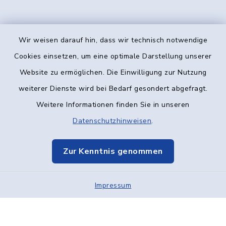
Wir weisen darauf hin, dass wir technisch notwendige
Kontakt
Cookies einsetzen, um eine optimale Darstellung unserer
Website zu ermöglichen. Die Einwilligung zur Nutzung
Barrierefreiheit
weiterer Dienste wird bei Bedarf gesondert abgefragt.
Weitere Informationen finden Sie in unseren
Datenschutz
Datenschutzhinweisen
.
Impressum
Zur Kenntnis genommen
Elektronische Kommunikation
Impressum
Sitemap
Cookie-Einstellungen