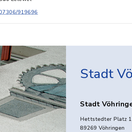
07306/919696
Stadt V
Stadt Vöhring
Hettstedter Platz 1
89269 Vöhringen