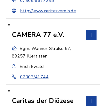
07306/9677235
http://www.caritasverein.de
CAMERA 77 e.V.
Bgm.-Wanner-Straße 57,
89257 Illertissen
Erich Ewald
07303/41744
Caritas der Diözese