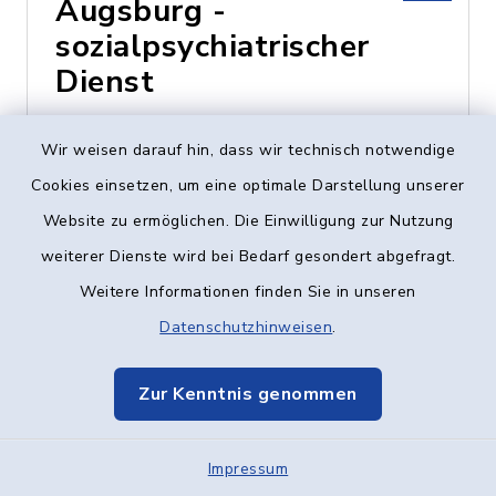
Augsburg -
sozialpsychiatrischer
Dienst
Heinz-Rühmann-Str. 7,
Wir weisen darauf hin, dass wir technisch notwendige
89231 Neu-Ulm
Cookies einsetzen, um eine optimale Darstellung unserer
Website zu ermöglichen. Die Einwilligung zur Nutzung
0731 - 73424
weiterer Dienste wird bei Bedarf gesondert abgefragt.
Weitere Informationen finden Sie in unseren
Datenschutzhinweisen
.
Caritas-Centrum
Vöhringen
Zur Kenntnis genommen
Vogelstraße 8, 89269
Impressum
Vöhringen