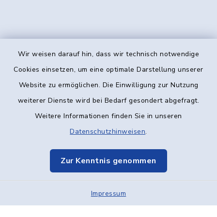
Wir weisen darauf hin, dass wir technisch notwendige
Kontakt
Cookies einsetzen, um eine optimale Darstellung unserer
Website zu ermöglichen. Die Einwilligung zur Nutzung
Barrierefreiheit
weiterer Dienste wird bei Bedarf gesondert abgefragt.
Weitere Informationen finden Sie in unseren
Datenschutz
Datenschutzhinweisen
.
Impressum
Zur Kenntnis genommen
Elektronische Kommunikation
Impressum
Sitemap