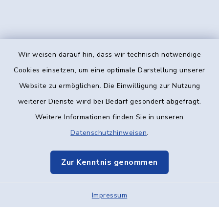
Wir weisen darauf hin, dass wir technisch notwendige
Kontakt
Cookies einsetzen, um eine optimale Darstellung unserer
Website zu ermöglichen. Die Einwilligung zur Nutzung
Barrierefreiheit
weiterer Dienste wird bei Bedarf gesondert abgefragt.
Weitere Informationen finden Sie in unseren
Datenschutz
Datenschutzhinweisen
.
Impressum
Zur Kenntnis genommen
Elektronische Kommunikation
Impressum
Sitemap