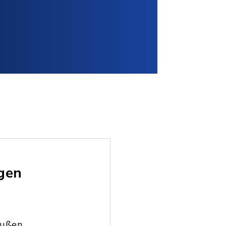
ngen
außen