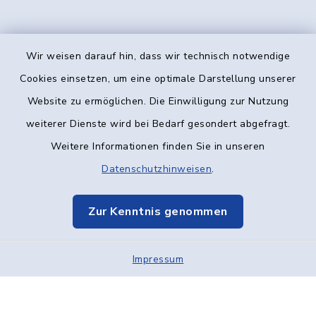
Wir weisen darauf hin, dass wir technisch notwendige
Kontakt
Cookies einsetzen, um eine optimale Darstellung unserer
Website zu ermöglichen. Die Einwilligung zur Nutzung
Barrierefreiheit
weiterer Dienste wird bei Bedarf gesondert abgefragt.
Weitere Informationen finden Sie in unseren
Datenschutz
Datenschutzhinweisen
.
Impressum
Zur Kenntnis genommen
Elektronische Kommunikation
Impressum
Sitemap
Cookie-Einstellungen