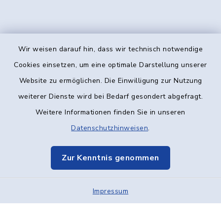
Wir weisen darauf hin, dass wir technisch notwendige
Kontakt
Cookies einsetzen, um eine optimale Darstellung unserer
Website zu ermöglichen. Die Einwilligung zur Nutzung
Barrierefreiheit
weiterer Dienste wird bei Bedarf gesondert abgefragt.
Weitere Informationen finden Sie in unseren
Datenschutz
Datenschutzhinweisen
.
Impressum
Zur Kenntnis genommen
Elektronische Kommunikation
Impressum
Sitemap
Cookie-Einstellungen