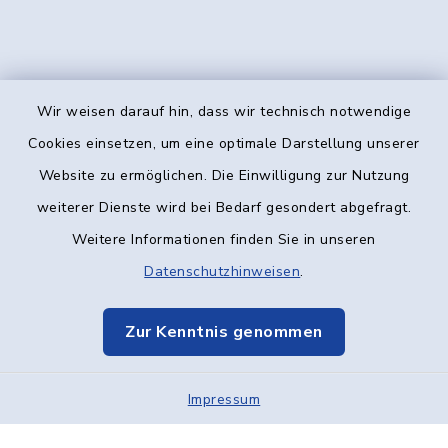
Wir weisen darauf hin, dass wir technisch notwendige
Kontakt
Cookies einsetzen, um eine optimale Darstellung unserer
Website zu ermöglichen. Die Einwilligung zur Nutzung
Barrierefreiheit
weiterer Dienste wird bei Bedarf gesondert abgefragt.
Weitere Informationen finden Sie in unseren
Datenschutz
Datenschutzhinweisen
.
Impressum
Zur Kenntnis genommen
Elektronische Kommunikation
Impressum
Sitemap