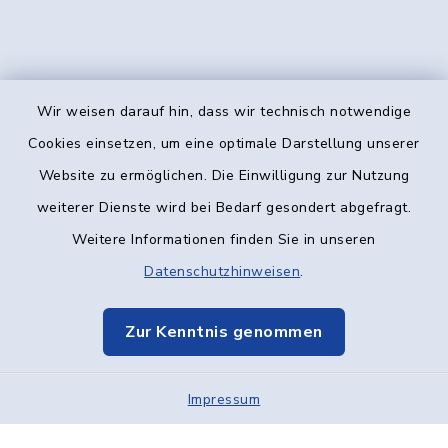
Wir weisen darauf hin, dass wir technisch notwendige
Kontakt
Cookies einsetzen, um eine optimale Darstellung unserer
Website zu ermöglichen. Die Einwilligung zur Nutzung
Barrierefreiheit
weiterer Dienste wird bei Bedarf gesondert abgefragt.
Weitere Informationen finden Sie in unseren
Datenschutz
Datenschutzhinweisen
.
Impressum
Zur Kenntnis genommen
Elektronische Kommunikation
Impressum
Sitemap