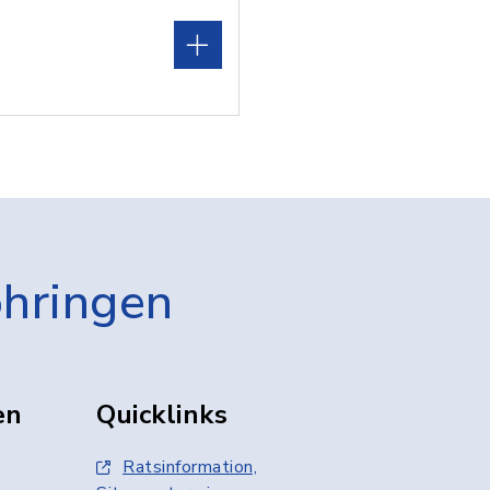
öhringen
en
Quicklinks
Ratsinformation,