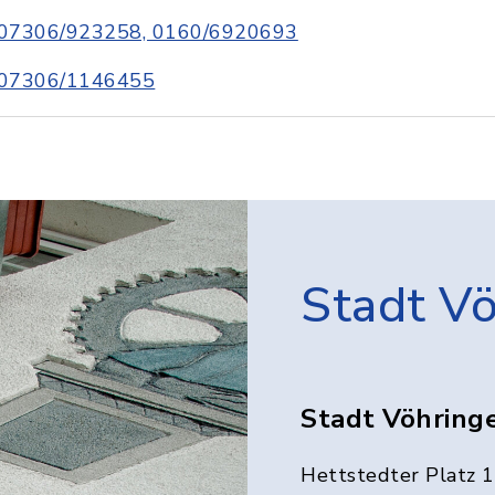
07306/923258, 0160/6920693
07306/1146455
Stadt V
Stadt Vöhring
Hettstedter Platz 1