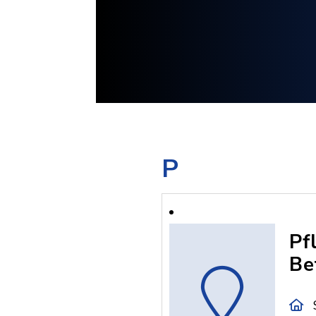
P
Pf
Be