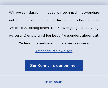
Wir weisen darauf hin, dass wir technisch notwendige
Kontakt
Cookies einsetzen, um eine optimale Darstellung unserer
Website zu ermöglichen. Die Einwilligung zur Nutzung
Barrierefreiheit
weiterer Dienste wird bei Bedarf gesondert abgefragt.
Weitere Informationen finden Sie in unseren
Datenschutz
Datenschutzhinweisen
.
Impressum
Zur Kenntnis genommen
Elektronische Kommunikation
Impressum
Sitemap
Cookie-Einstellungen