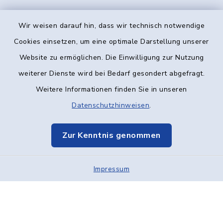
Wir weisen darauf hin, dass wir technisch notwendige
Kontakt
Cookies einsetzen, um eine optimale Darstellung unserer
Website zu ermöglichen. Die Einwilligung zur Nutzung
Barrierefreiheit
weiterer Dienste wird bei Bedarf gesondert abgefragt.
Weitere Informationen finden Sie in unseren
Datenschutz
Datenschutzhinweisen
.
Impressum
Zur Kenntnis genommen
Elektronische Kommunikation
Impressum
Sitemap
Cookie-Einstellungen