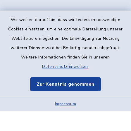
Wir weisen darauf hin, dass wir technisch notwendige
Kontakt
Cookies einsetzen, um eine optimale Darstellung unserer
Website zu ermöglichen. Die Einwilligung zur Nutzung
Barrierefreiheit
weiterer Dienste wird bei Bedarf gesondert abgefragt.
Weitere Informationen finden Sie in unseren
Datenschutz
Datenschutzhinweisen
.
Impressum
Zur Kenntnis genommen
Elektronische Kommunikation
Impressum
Sitemap
Cookie-Einstellungen