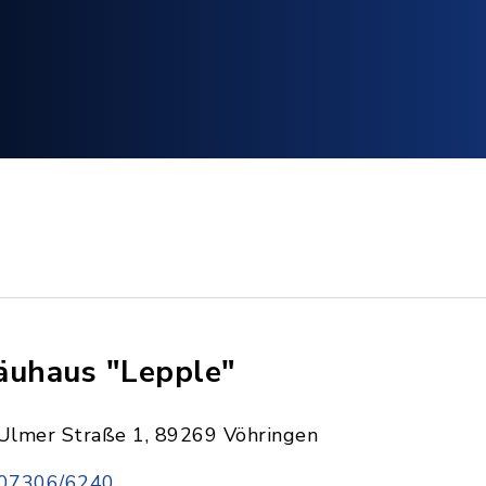
äuhaus "Lepple"
Ulmer Straße 1, 89269 Vöhringen
07306/6240