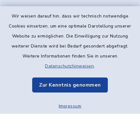
Wir weisen darauf hin, dass wir technisch notwendige
Kontakt
Cookies einsetzen, um eine optimale Darstellung unserer
Website zu ermöglichen. Die Einwilligung zur Nutzung
Barrierefreiheit
weiterer Dienste wird bei Bedarf gesondert abgefragt.
Weitere Informationen finden Sie in unseren
Datenschutz
Datenschutzhinweisen
.
Impressum
Zur Kenntnis genommen
Elektronische Kommunikation
Impressum
Sitemap
Cookie-Einstellungen