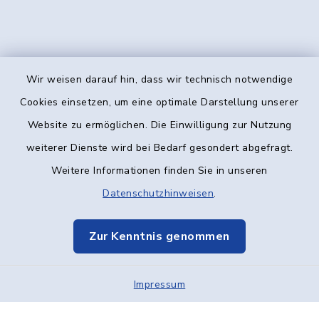
Wir weisen darauf hin, dass wir technisch notwendige
Kontakt
Cookies einsetzen, um eine optimale Darstellung unserer
Website zu ermöglichen. Die Einwilligung zur Nutzung
Barrierefreiheit
weiterer Dienste wird bei Bedarf gesondert abgefragt.
Weitere Informationen finden Sie in unseren
Datenschutz
Datenschutzhinweisen
.
Impressum
Zur Kenntnis genommen
Elektronische Kommunikation
Impressum
Sitemap