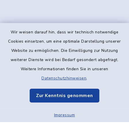
Wir weisen darauf hin, dass wir technisch notwendige
Kontakt
Cookies einsetzen, um eine optimale Darstellung unserer
Website zu ermöglichen. Die Einwilligung zur Nutzung
Barrierefreiheit
weiterer Dienste wird bei Bedarf gesondert abgefragt.
Weitere Informationen finden Sie in unseren
Datenschutz
Datenschutzhinweisen
.
Impressum
Zur Kenntnis genommen
Elektronische Kommunikation
Impressum
Sitemap