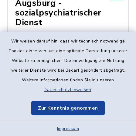
Augsburg -
sozialpsychiatrischer
Dienst
Heinz-Rühmann-Str. 7,
Wir weisen darauf hin, dass wir technisch notwendige
89231 Neu-Ulm
Cookies einsetzen, um eine optimale Darstellung unserer
Website zu ermöglichen. Die Einwilligung zur Nutzung
0731 - 73424
weiterer Dienste wird bei Bedarf gesondert abgefragt.
Weitere Informationen finden Sie in unseren
Datenschutzhinweisen
.
Caritas-Centrum
Vöhringen
Zur Kenntnis genommen
Vogelstraße 8, 89269
Impressum
Vöhringen