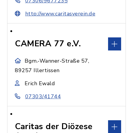
07306/9677235
http://www.caritasverein.de
CAMERA 77 e.V.
Bgm.-Wanner-Straße 57,
89257 Illertissen
Erich Ewald
07303/41744
Caritas der Diözese