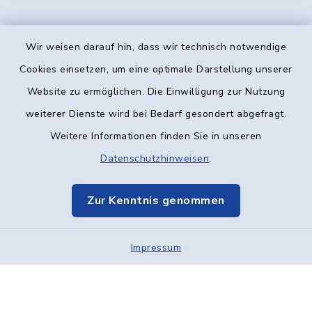
Wir weisen darauf hin, dass wir technisch notwendige
Kontakt
Cookies einsetzen, um eine optimale Darstellung unserer
Website zu ermöglichen. Die Einwilligung zur Nutzung
Barrierefreiheit
weiterer Dienste wird bei Bedarf gesondert abgefragt.
Weitere Informationen finden Sie in unseren
Datenschutz
Datenschutzhinweisen
.
Impressum
Zur Kenntnis genommen
Elektronische Kommunikation
Impressum
Sitemap
Cookie-Einstellungen