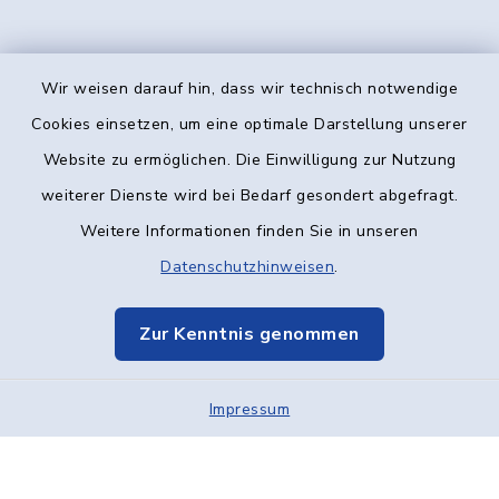
Wir weisen darauf hin, dass wir technisch notwendige
Kontakt
Cookies einsetzen, um eine optimale Darstellung unserer
Website zu ermöglichen. Die Einwilligung zur Nutzung
Barrierefreiheit
weiterer Dienste wird bei Bedarf gesondert abgefragt.
Weitere Informationen finden Sie in unseren
Datenschutz
Datenschutzhinweisen
.
Impressum
Zur Kenntnis genommen
Elektronische Kommunikation
Impressum
Sitemap
Cookie-Einstellungen