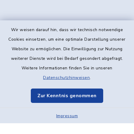
Wir weisen darauf hin, dass wir technisch notwendige
Kontakt
Cookies einsetzen, um eine optimale Darstellung unserer
Website zu ermöglichen. Die Einwilligung zur Nutzung
Barrierefreiheit
weiterer Dienste wird bei Bedarf gesondert abgefragt.
Weitere Informationen finden Sie in unseren
Datenschutz
Datenschutzhinweisen
.
Impressum
Zur Kenntnis genommen
Elektronische Kommunikation
Impressum
Sitemap
Cookie-Einstellungen