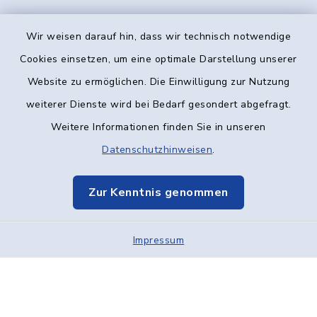
Wir weisen darauf hin, dass wir technisch notwendige
Kontakt
Cookies einsetzen, um eine optimale Darstellung unserer
Website zu ermöglichen. Die Einwilligung zur Nutzung
Barrierefreiheit
weiterer Dienste wird bei Bedarf gesondert abgefragt.
Weitere Informationen finden Sie in unseren
Datenschutz
Datenschutzhinweisen
.
Impressum
Zur Kenntnis genommen
Elektronische Kommunikation
Impressum
Sitemap
Cookie-Einstellungen