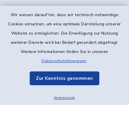
Wir weisen darauf hin, dass wir technisch notwendige
Kontakt
Cookies einsetzen, um eine optimale Darstellung unserer
Website zu ermöglichen. Die Einwilligung zur Nutzung
Barrierefreiheit
weiterer Dienste wird bei Bedarf gesondert abgefragt.
Weitere Informationen finden Sie in unseren
Datenschutz
Datenschutzhinweisen
.
Impressum
Zur Kenntnis genommen
Elektronische Kommunikation
Impressum
Sitemap
Cookie-Einstellungen