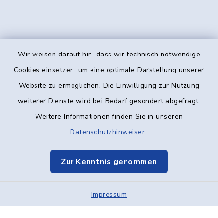
Wir weisen darauf hin, dass wir technisch notwendige
Kontakt
Cookies einsetzen, um eine optimale Darstellung unserer
Website zu ermöglichen. Die Einwilligung zur Nutzung
Barrierefreiheit
weiterer Dienste wird bei Bedarf gesondert abgefragt.
Weitere Informationen finden Sie in unseren
Datenschutz
Datenschutzhinweisen
.
Impressum
Zur Kenntnis genommen
Elektronische Kommunikation
Impressum
Sitemap