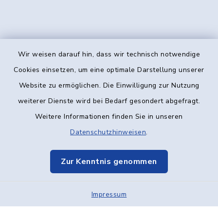
Wir weisen darauf hin, dass wir technisch notwendige
Kontakt
Cookies einsetzen, um eine optimale Darstellung unserer
Website zu ermöglichen. Die Einwilligung zur Nutzung
Barrierefreiheit
weiterer Dienste wird bei Bedarf gesondert abgefragt.
Weitere Informationen finden Sie in unseren
Datenschutz
Datenschutzhinweisen
.
Impressum
Zur Kenntnis genommen
Elektronische Kommunikation
Impressum
Sitemap