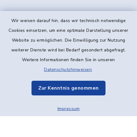
Wir weisen darauf hin, dass wir technisch notwendige
Kontakt
Cookies einsetzen, um eine optimale Darstellung unserer
Website zu ermöglichen. Die Einwilligung zur Nutzung
Barrierefreiheit
weiterer Dienste wird bei Bedarf gesondert abgefragt.
Weitere Informationen finden Sie in unseren
Datenschutz
Datenschutzhinweisen
.
Impressum
Zur Kenntnis genommen
Elektronische Kommunikation
Impressum
Sitemap
Cookie-Einstellungen