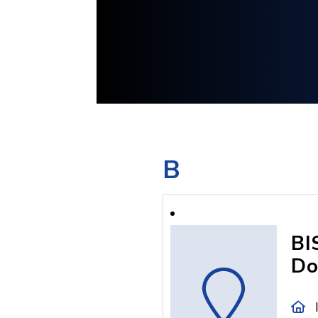
B
BI
Do