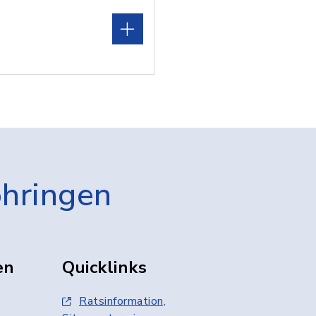
öhringen
en
Quicklinks
Ratsinformation,