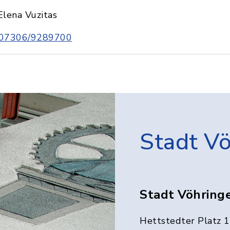
Elena Vuzitas
07306/9289700
Stadt V
Stadt Vöhring
Hettstedter Platz 1