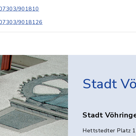
07303/901810
07303/9018126
Stadt V
Stadt Vöhring
Hettstedter Platz 1