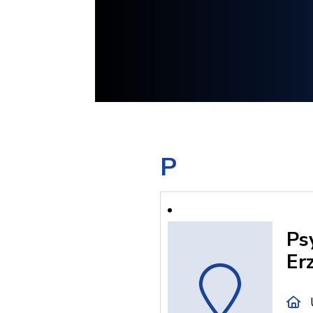
P
Ps
Er