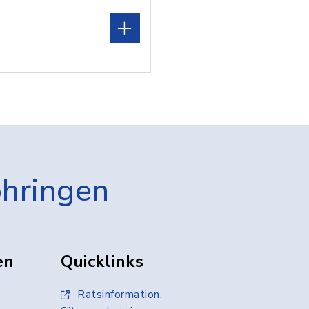
öhringen
en
Quicklinks
Ratsinformation,