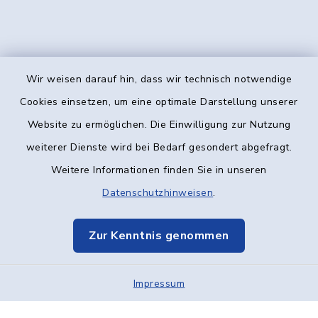
Wir weisen darauf hin, dass wir technisch notwendige
Kontakt
Cookies einsetzen, um eine optimale Darstellung unserer
Website zu ermöglichen. Die Einwilligung zur Nutzung
Barrierefreiheit
weiterer Dienste wird bei Bedarf gesondert abgefragt.
Weitere Informationen finden Sie in unseren
Datenschutz
Datenschutzhinweisen
.
Impressum
Zur Kenntnis genommen
Elektronische Kommunikation
Impressum
Sitemap