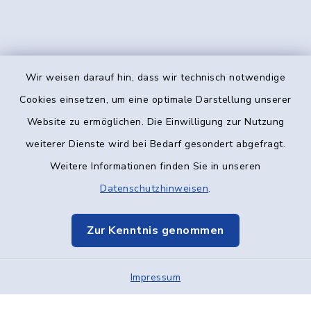
Wir weisen darauf hin, dass wir technisch notwendige
Kontakt
Cookies einsetzen, um eine optimale Darstellung unserer
Website zu ermöglichen. Die Einwilligung zur Nutzung
Barrierefreiheit
weiterer Dienste wird bei Bedarf gesondert abgefragt.
Weitere Informationen finden Sie in unseren
Datenschutz
Datenschutzhinweisen
.
Impressum
Zur Kenntnis genommen
Elektronische Kommunikation
Impressum
Sitemap