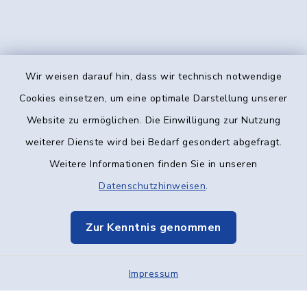
Wir weisen darauf hin, dass wir technisch notwendige
Kontakt
Cookies einsetzen, um eine optimale Darstellung unserer
Website zu ermöglichen. Die Einwilligung zur Nutzung
Barrierefreiheit
weiterer Dienste wird bei Bedarf gesondert abgefragt.
Weitere Informationen finden Sie in unseren
Datenschutz
Datenschutzhinweisen
.
Impressum
Zur Kenntnis genommen
Elektronische Kommunikation
Impressum
Sitemap