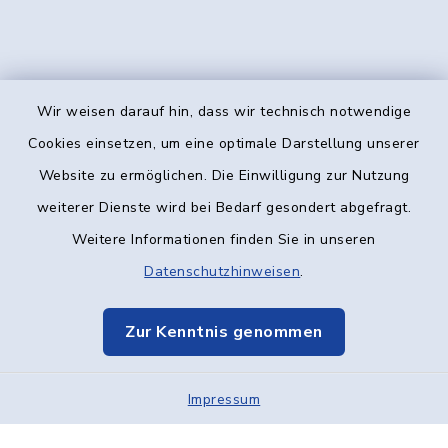
Wir weisen darauf hin, dass wir technisch notwendige
Kontakt
Cookies einsetzen, um eine optimale Darstellung unserer
Website zu ermöglichen. Die Einwilligung zur Nutzung
Barrierefreiheit
weiterer Dienste wird bei Bedarf gesondert abgefragt.
Weitere Informationen finden Sie in unseren
Datenschutz
Datenschutzhinweisen
.
Impressum
Zur Kenntnis genommen
Elektronische Kommunikation
Impressum
Sitemap