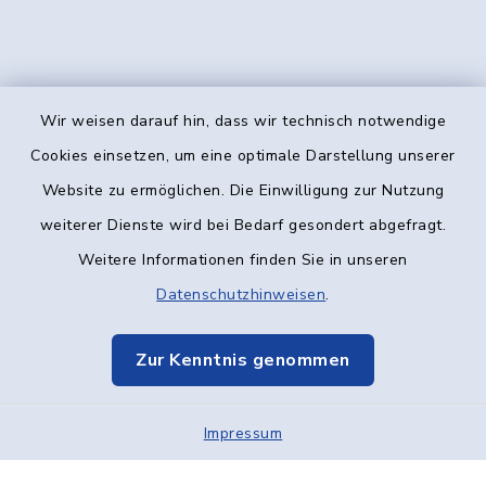
Wir weisen darauf hin, dass wir technisch notwendige
Kontakt
Cookies einsetzen, um eine optimale Darstellung unserer
Website zu ermöglichen. Die Einwilligung zur Nutzung
Barrierefreiheit
weiterer Dienste wird bei Bedarf gesondert abgefragt.
Weitere Informationen finden Sie in unseren
Datenschutz
Datenschutzhinweisen
.
Impressum
Zur Kenntnis genommen
Elektronische Kommunikation
Impressum
Sitemap