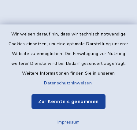
Wir weisen darauf hin, dass wir technisch notwendige
Kontakt
Cookies einsetzen, um eine optimale Darstellung unserer
Website zu ermöglichen. Die Einwilligung zur Nutzung
Barrierefreiheit
weiterer Dienste wird bei Bedarf gesondert abgefragt.
Weitere Informationen finden Sie in unseren
Datenschutz
Datenschutzhinweisen
.
Impressum
Zur Kenntnis genommen
Elektronische Kommunikation
Impressum
Sitemap