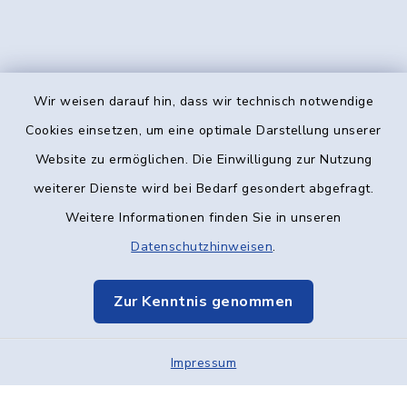
Wir weisen darauf hin, dass wir technisch notwendige
Kontakt
Cookies einsetzen, um eine optimale Darstellung unserer
Website zu ermöglichen. Die Einwilligung zur Nutzung
Barrierefreiheit
weiterer Dienste wird bei Bedarf gesondert abgefragt.
Weitere Informationen finden Sie in unseren
Datenschutz
Datenschutzhinweisen
.
Impressum
Zur Kenntnis genommen
Elektronische Kommunikation
Impressum
Sitemap