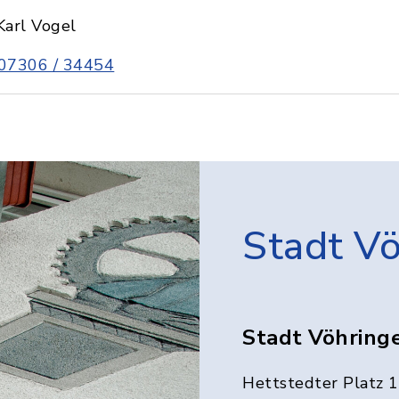
Karl Vogel
07306 / 34454
Stadt V
Stadt Vöhring
Hettstedter Platz 1