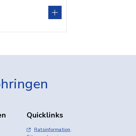
öhringen
en
Quicklinks
Ratsinformation,