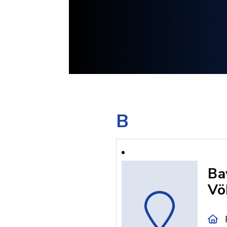
B
Ba
Vö