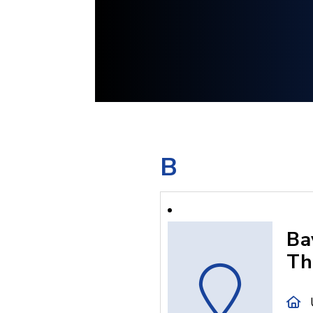
B
Ba
Th