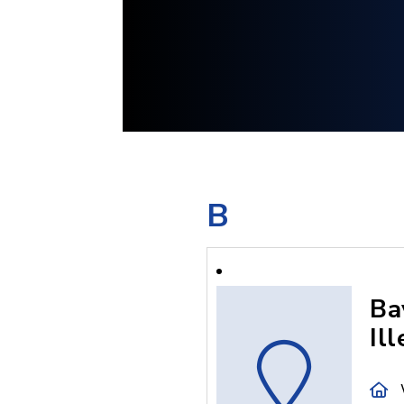
B
Ba
Ill