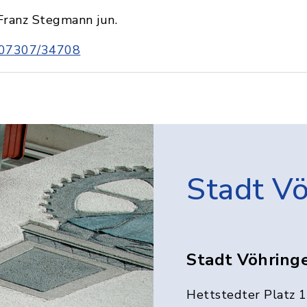
Franz Stegmann jun.
07307/34708
Stadt V
Stadt Vöhring
Hettstedter Platz 1