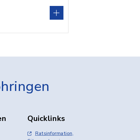
öhringen
en
Quicklinks
Ratsinformation,