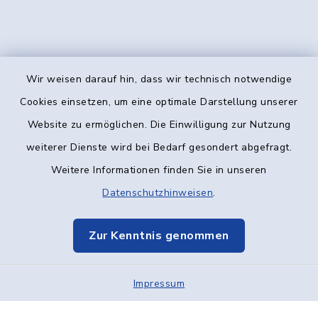
Wir weisen darauf hin, dass wir technisch notwendige
Kontakt
Cookies einsetzen, um eine optimale Darstellung unserer
Website zu ermöglichen. Die Einwilligung zur Nutzung
Barrierefreiheit
weiterer Dienste wird bei Bedarf gesondert abgefragt.
Weitere Informationen finden Sie in unseren
Datenschutz
Datenschutzhinweisen
.
Impressum
Zur Kenntnis genommen
Elektronische Kommunikation
Impressum
Sitemap