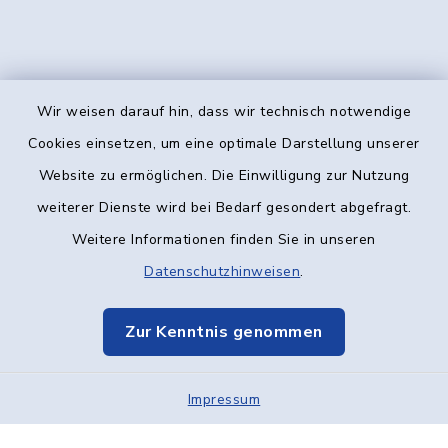
Wir weisen darauf hin, dass wir technisch notwendige
Kontakt
Cookies einsetzen, um eine optimale Darstellung unserer
Website zu ermöglichen. Die Einwilligung zur Nutzung
Barrierefreiheit
weiterer Dienste wird bei Bedarf gesondert abgefragt.
Weitere Informationen finden Sie in unseren
Datenschutz
Datenschutzhinweisen
.
Impressum
Zur Kenntnis genommen
Elektronische Kommunikation
Impressum
Sitemap