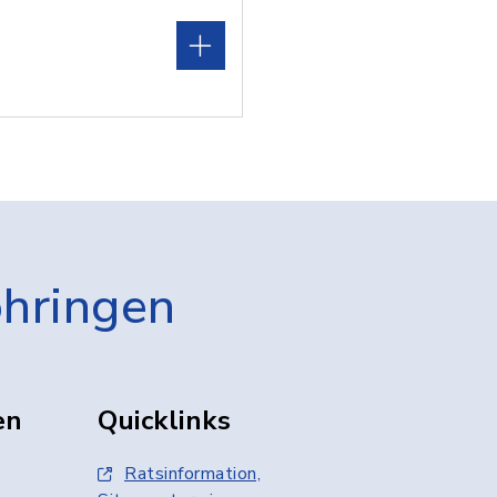
öhringen
en
Quicklinks
Ratsinformation,