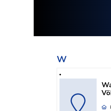
W
Wa
Vö