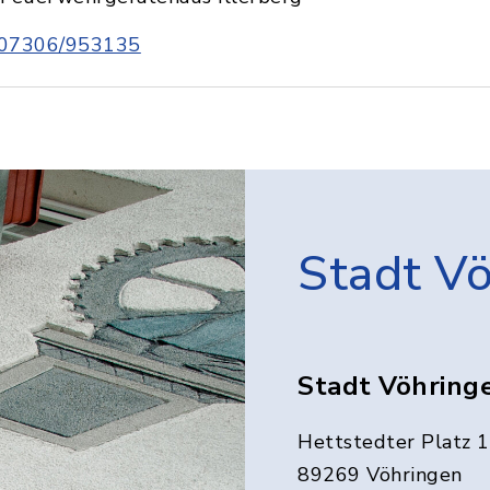
07306/953135
Stadt V
Stadt Vöhring
Hettstedter Platz 1
89269 Vöhringen