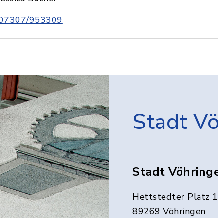
07307/953309
Stadt V
Stadt Vöhring
Hettstedter Platz 1
89269 Vöhringen