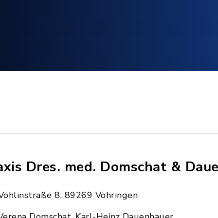
axis Dres. med. Domschat & Dau
Vöhlinstraße 8, 89269 Vöhringen
Verena Domschat, Karl-Heinz Dauenhauer