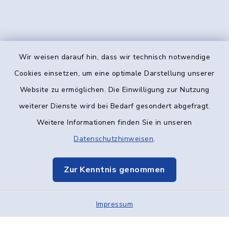
Wir weisen darauf hin, dass wir technisch notwendige
Kontakt
Cookies einsetzen, um eine optimale Darstellung unserer
Website zu ermöglichen. Die Einwilligung zur Nutzung
Barrierefreiheit
weiterer Dienste wird bei Bedarf gesondert abgefragt.
Weitere Informationen finden Sie in unseren
Datenschutz
Datenschutzhinweisen
.
Impressum
Zur Kenntnis genommen
Elektronische Kommunikation
Impressum
Sitemap